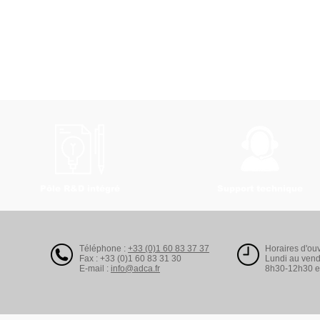
Pôle R&D intégré
Support technique
Téléphone :
+33 (0)1 60 83 37 37
Horaires d'ouv
Fax : +33 (0)1 60 83 31 30
Lundi au vend
E-mail :
info@adca.fr
8h30-12h30 e