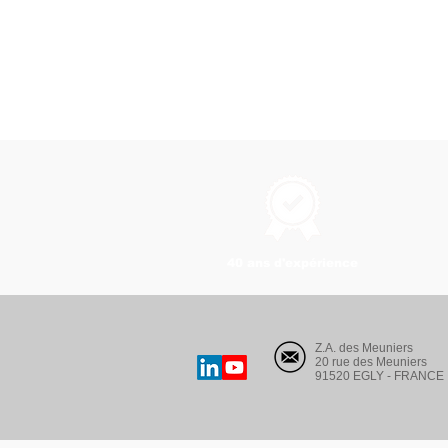
40 ans d'expérience
Z.A. des Meuniers
20 rue des Meuniers
91520 EGLY - FRANCE