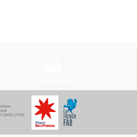
Service Métrologie
erture :
redi
t 13h30-17h30