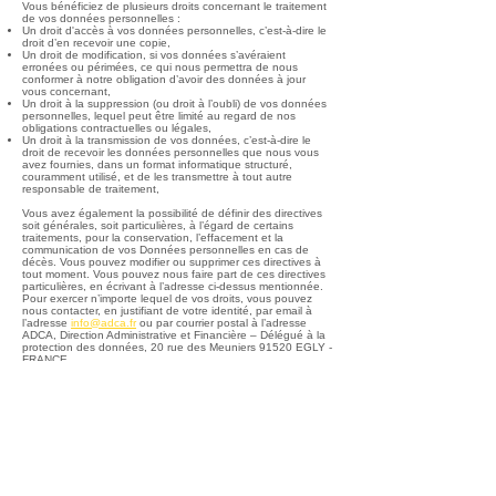
Vous bénéficiez de plusieurs droits concernant le traitement
de vos données personnelles :
Un droit d'accès à vos données personnelles, c’est-à-dire le
droit d’en recevoir une copie,
Un droit de modification, si vos données s’avéraient
erronées ou périmées, ce qui nous permettra de nous
conformer à notre obligation d’avoir des données à jour
vous concernant,
Un droit à la suppression (ou droit à l’oubli) de vos données
personnelles, lequel peut être limité au regard de nos
obligations contractuelles ou légales,
Un droit à la transmission de vos données, c’est-à-dire le
droit de recevoir les données personnelles que nous vous
avez fournies, dans un format informatique structuré,
couramment utilisé, et de les transmettre à tout autre
responsable de traitement,
Vous avez également la possibilité de définir des directives
soit générales, soit particulières, à l’égard de certains
traitements, pour la conservation, l’effacement et la
communication de vos Données personnelles en cas de
décès. Vous pouvez modifier ou supprimer ces directives à
tout moment. Vous pouvez nous faire part de ces directives
particulières, en écrivant à l’adresse ci-dessus mentionnée.
Pour exercer n’importe lequel de vos droits, vous pouvez
nous contacter, en justifiant de votre identité, par email à
l’adresse
info@adca.fr
ou par courrier postal à l’adresse
ADCA, Direction Administrative et Financière – Délégué à la
protection des données, 20 rue des Meuniers 91520 EGLY -
FRANCE.
Enfin, vous disposez du droit d’introduire une réclamation
auprès de la CNIL au sujet du traitement de vos données
personnelles. Nous vous encourageons à prendre contact
avec nous avant toute réclamation, pour que nous
essayons de résoudre votre problème ensemble.
VII. Liens vers d’autres informations
Nous pouvons aussi collecter des informations techniques
vous concernant de manière automatisée lorsque vous
visitez l’un de nos sites ou utilisez l’une de nos applications