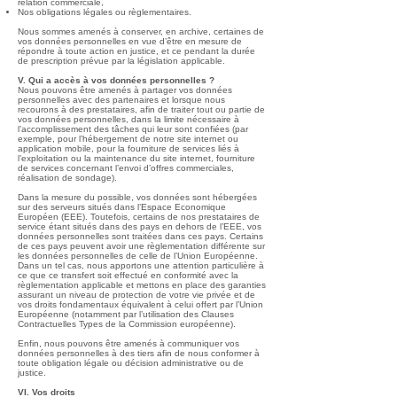
relation commerciale,
Nos obligations légales ou règlementaires.
Nous sommes amenés à conserver, en archive, certaines de
vos données personnelles en vue d’être en mesure de
répondre à toute action en justice, et ce pendant la durée
de prescription prévue par la législation applicable.
V. Qui a accès à vos données personnelles ?
Nous pouvons être amenés à partager vos données
personnelles avec des partenaires et lorsque nous
recourons à des prestataires, afin de traiter tout ou partie de
vos données personnelles, dans la limite nécessaire à
l’accomplissement des tâches qui leur sont confiées (par
exemple, pour l’hébergement de notre site internet ou
application mobile, pour la fourniture de services liés à
l’exploitation ou la maintenance du site internet, fourniture
de services concernant l’envoi d’offres commerciales,
réalisation de sondage).
Dans la mesure du possible, vos données sont hébergées
sur des serveurs situés dans l’Espace Economique
Européen (EEE). Toutefois, certains de nos prestataires de
service étant situés dans des pays en dehors de l’EEE, vos
données personnelles sont traitées dans ces pays. Certains
de ces pays peuvent avoir une règlementation différente sur
les données personnelles de celle de l’Union Européenne.
Dans un tel cas, nous apportons une attention particulière à
ce que ce transfert soit effectué en conformité avec la
règlementation applicable et mettons en place des garanties
assurant un niveau de protection de votre vie privée et de
vos droits fondamentaux équivalent à celui offert par l’Union
Européenne (notamment par l’utilisation des Clauses
Contractuelles Types de la Commission européenne).
Enfin, nous pouvons être amenés à communiquer vos
données personnelles à des tiers afin de nous conformer à
toute obligation légale ou décision administrative ou de
justice.
VI. Vos droits