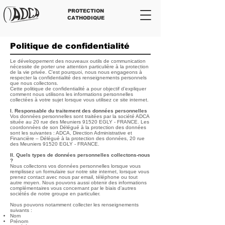
PROTECTION
CATHODIQUE
Politique de confidentialité
Le développement des nouveaux outils de communication
nécessite de porter une attention particulière à la protection
de la vie privée. C'est pourquoi, nous nous engageons à
respecter la confidentialité des renseignements personnels
que nous collectons.
Cette politique de confidentialité a pour objectif d’expliquer
comment nous utilisons les informations personnelles
collectées à votre sujet lorsque vous utilisez ce site internet.
​I. Responsable du traitement des données personnelles
Vos données personnelles sont traitées par la société ADCA
située au 20 rue des Meuniers 91520 EGLY - FRANCE. Les
coordonnées de son Délégué à la protection des données
sont les suivantes : ADCA, Direction Administrative et
Financière – Délégué à la protection des données, 20 rue
des Meuniers 91520 EGLY - FRANCE.
II. Quels types de données personnelles collectons-nous
?
Nous collectons vos données personnelles lorsque vous
remplissez un formulaire sur notre site internet, lorsque vous
prenez contact avec nous par email, téléphone ou tout
autre moyen. Nous pouvons aussi obtenir des informations
complémentaires vous concernant par le biais d’autres
sociétés de notre groupe en particulier.
Nous pouvons notamment collecter les renseignements
suivants :
Nom
Prénom