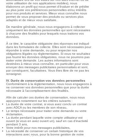
votre utilisation de nos applications mobiles), nous
élaborons un profil qui nous permet d’évaluer et de prédire
au plus juste vos préférences personnelles et/ou intérêts
pour nos produits et services. Mieux vous connaître nous
permet de vous proposer des produits ou services plus
adaptés et de mieux vous satisfaire.
De manière générale, nous nous engageons à collecter
uniquement les données personnelles qui sont nécessaires
à chacune des finalités pour lesquels nous traitons vos
données.
À ce titre, le caractère obligatoire des réponses est indiqué
dans les formulaires de collecte. Elles sont nécessaires pour
répondre à votre demande, ou pour respecter nos
obligations légales ou règlementaires. Si vous ne souhaitez
pas fournir les données obligatoires, nous ne pourrons pas
traiter votre demande. Les autres informations sont
destinées à mieux vous connaître, en particulier pour vous
envoyer des messages publicitaires personnalisés et sont,
par conséquent, facultatives. Vous êtes libre de ne pas les
renseigner.
IV. Durée de conservation vos données personnelles
Conformément à la réglementation, nous nous engageons à
ne conserver vos données personnelles que pour la durée
nécessaire à l’accomplissement des finalités.
Afin de calculer ces durées de conservation, nous nous
appuyons notamment sur les critères suivants :
La durée de votre contrat, si vous avez conclu un contrat
avec ADCA ou les membres de son réseau,
Le temps nécessaire pour traiter votre demande ou votre
réclamation,
La durée pendant laquelle votre compte utilisateur est
ouvert (si vous en avez ouvert un), sauf en cas d’inactivité
pendant 3 ans,
Votre intérêt pour nos messages publicitaires,
La nécessité de conserver un certain historique de vos
interactions avec nous, pour la bonne gestion de notre