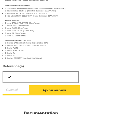
Platine 340 x 670 x 100 mm pour BC 160 ou BC 200
Protection et sectionnement :
1 interrupteur sectionneur cadenassable (coupure puissance CANA/MALT)
1 disjoncteur 32 courbe C (protection puissance CANA/MALT)
1 parafoudre METROSIL VARITANCE 300A/US2/CT
1 filtre alternatif 100 000 µF (63V - Shunt de mesure 30A/100mV)
Bornes d'entrée :
1 borne CANA/STRUCTURE (35mm² max)
2 bornes MALT (35mm² max)
1 borne PUITS (16mm² max)
1 borne ELECTRODE (16mm² max)
1 borne PP (16mm² max)
1 borne TM (16mm² max)
Douilles de mesures CEI 1010 :
2 douilles CANA (amont et aval du disjoncteur 32A)
2 douilles MALT (amont et aval du disjoncteur 32A)
1 douille PUITS
1 douille ELECTRODE
1 douille TM
1 douille PP
2 douilles COURANT (sur shunt 20A/100mV)
Référence(s)
Ajouter au devis
Documentation