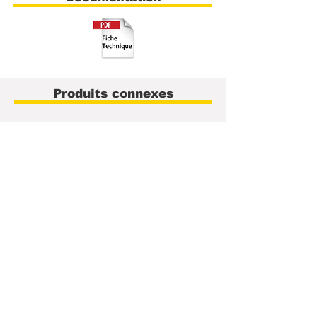
Produits connexes
40 ans
Support
Pôle R&D
Service
d'expérience
technique
intégré
Métrologie
Z.A. des Meuniers
20 rue des Meuniers
91520 EGLY - FRANCE
Téléphone :
+33 (0)1 60 83 37 37
Fax :
+33 (0)1 60 83 31 30