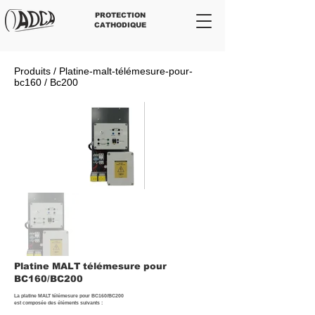
PROTECTION
CATHODIQUE
Produits / Platine-malt-télémesure-pour-
bc160 / Bc200
Platine MALT télémesure pour
BC160/BC200
La platine MALT télémesure pour BC160/BC200
est composée des éléments suivants :