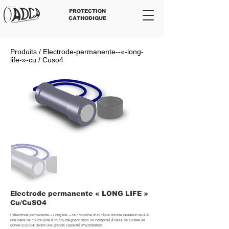
PROTECTION
CATHODIQUE
Produits / Electrode-permanente--«-long-
life-»-cu / Cuso4
Electrode permanente « LONG LIFE »
Cu/CuSO4
L’électrode permanente « Long life » se compose d'un câble double isolation relié à
une barre de cuivre pure à 99,9% baignant dans un composé à base de sulfate de
cuivre (CuSO4) ayant une grande capacité d'hydratation.