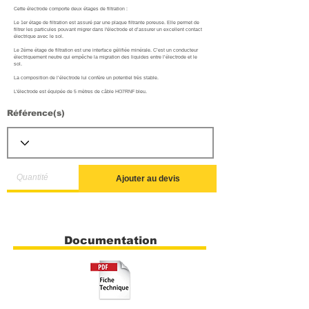
Cette électrode comporte deux étages de filtration :
Le 1er étage de filtration est assuré par une plaque filtrante poreuse. Elle permet de
filtrer les particules pouvant migrer dans l'électrode et d’assurer un excellent contact
électrique avec le sol.
Le 2ème étage de filtration est une interface gélifiée minérale. C’est un conducteur
électriquement neutre qui empêche la migration des liquides entre l’électrode et le
sol.
La composition de l’électrode lui confère un potentiel très stable.
L'électrode est équipée de 5 mètres de câble HO7RNF bleu.
Référence(s)
Ajouter au devis
Documentation