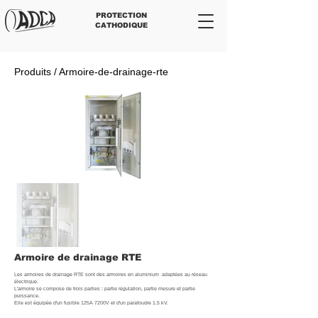
PROTECTION
CATHODIQUE
Produits / Armoire-de-drainage-rte
Armoire de drainage RTE
Les armoires de drainage RTE sont des armoires en aluminium adaptées au réseau
électrique.
L'armoire se compose de trois parties : partie régulation, partie mesure et partie
puissance.
Elle est équipée d'un fusible 125A 7200V et d'un parafoudre 1.5 kV.