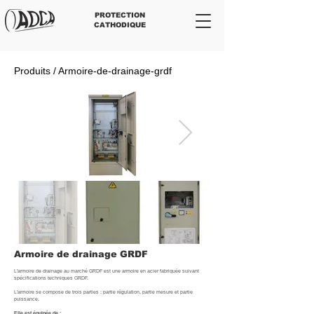
PROTECTION
CATHODIQUE
Produits / Armoire-de-drainage-grdf
Armoire de drainage GRDF
L'armoire de drainage au marché GRDF est une armoire en acier fabriquée suivant
spécifications techniques GRDF.
L'armoire se compose de trois parties : partie régulation, partie mesure et partie
puissance.
Elle est équipée de :