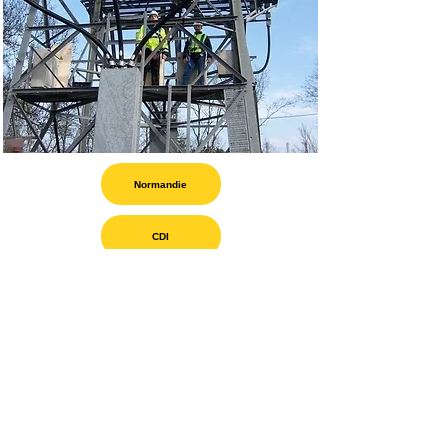
Normandie
CDI
R&D
Junior electronics engineer