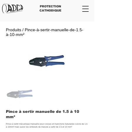
PROTECTION
CATHODIQUE
Produits / Pince-à-sertir-manuelle-de-1.5-
à-10-mm²
Pince à sertir manuelle de 1.5 à 10
mm²
Pince à sertir mécanique manuelle pour cosses et manchons tubulaires cuivre de 1,5
à 10mm² mais aussi les embouts de mesure a sertir de 2.5 et 10 mm²