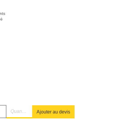
nts
ré
Ajouter au devis