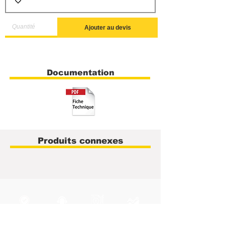
Ajouter au devis
Documentation
Produits connexes
40 ans
Support
Pôle R&D
Service
d'expérience
technique
intégré
Métrologie