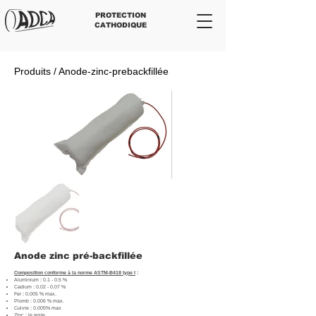
PROTECTION
CATHODIQUE
Produits / Anode-zinc-prebackfillée
Anode zinc pré-backfillée
Composition conforme à la norme ASTM-B418 type I
:
Aluminium : 0.1 - 0.5 %
Cadium : 0.02 - 0.07 %
Fer : 0.005 % max.
Plomb : 0.006 % max.
Cuivre : 0.005% max
Zinc : le reste